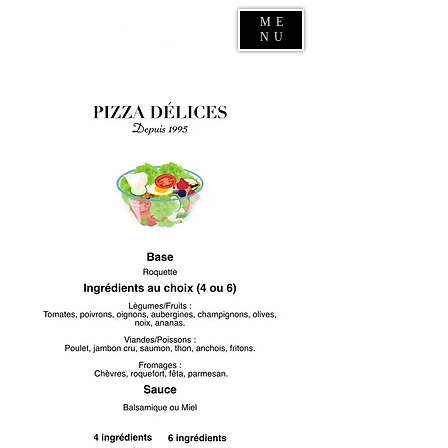
ME
NU